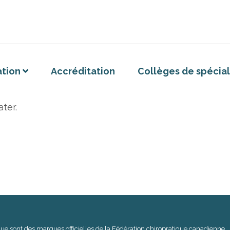
Accréditation
Collèges de spécial
tion
ter.
ique sont des marques officielles de la Fédération chiropratique canadienne.